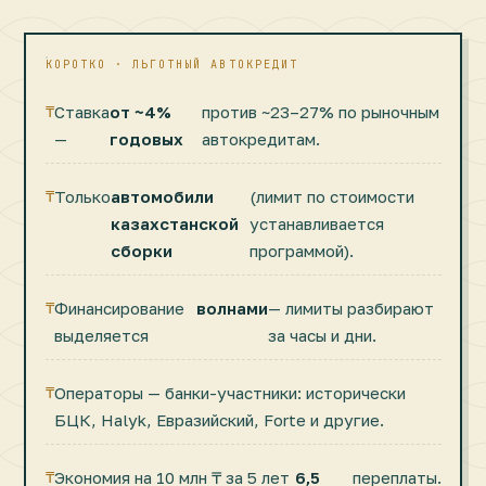
КОРОТКО · ЛЬГОТНЫЙ АВТОКРЕДИТ
Ставка
от ~4%
против ~23–27% по рыночным
—
годовых
автокредитам.
Только
автомобили
(лимит по стоимости
казахстанской
устанавливается
сборки
программой).
Финансирование
волнами
— лимиты разбирают
выделяется
за часы и дни.
Операторы — банки-участники: исторически
БЦК, Halyk, Евразийский, Forte и другие.
Экономия на 10 млн ₸ за 5 лет
6,5
переплаты.