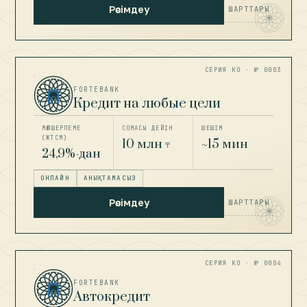
Рәсімдеу
ШАРТТАРЫ
СЕРИЯ КО · № 0003
FORTEBANK
Кредит на любые цели
МӨЛШЕРЛЕМЕ
СОМАСЫ ДЕЙІН
ШЕШІМ
(ЖТСМ)
10 млн
~15 мин
₸
24,9%-дан
ОНЛАЙН
АНЫҚТАМАСЫЗ
Рәсімдеу
ШАРТТАРЫ
СЕРИЯ КО · № 0004
FORTEBANK
Автокредит