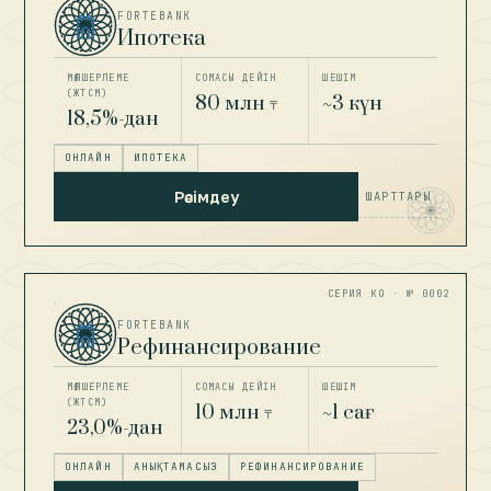
FORTEBANK
Ипотека
МӨЛШЕРЛЕМЕ
СОМАСЫ ДЕЙІН
ШЕШІМ
(ЖТСМ)
80 млн
~3 күн
₸
18,5%-дан
ОНЛАЙН
ИПОТЕКА
Рәсімдеу
ШАРТТАРЫ
СЕРИЯ КО · № 0002
FORTEBANK
Рефинансирование
МӨЛШЕРЛЕМЕ
СОМАСЫ ДЕЙІН
ШЕШІМ
(ЖТСМ)
10 млн
~1 сағ
₸
23,0%-дан
ОНЛАЙН
АНЫҚТАМАСЫЗ
РЕФИНАНСИРОВАНИЕ