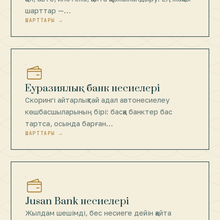
шарттар —…
ШАРТТАРЫ →
Еуразиялық банк несиелері
Скорингі айтарлықтай адал автонесиелеу
көшбасшыларының бірі: басқа банктер бас
тартса, осында барған…
ШАРТТАРЫ →
Jusan Bank несиелері
Жылдам шешімді, бес несиеге дейін қайта