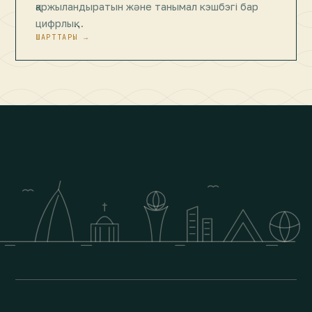
қаржыландыратын және танымал кэшбэгі бар
цифрлық…
ШАРТТАРЫ →