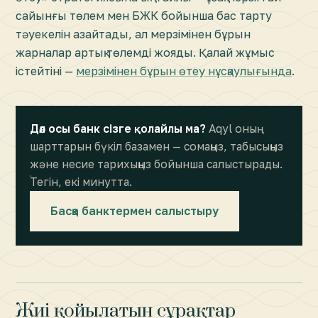
сайынғы төлем мен БЖК бойынша бас тарту
тәуекелін азайтады, ал мерзімінен бұрын
жарналар артық төлемді жояды. Қалай жұмыс
істейтіні —
мерзімінен бұрын өтеу нұсқаулығында
.
Дәл осы банк сізге қолайлы ма?
Aqyl оның
шарттарын бүкіл базамен — сомаңыз, табысыңыз
және несие тарихыңыз бойынша салыстырады.
Тегін, екі минутта.
Басқа банктермен салыстыру
Жиі қойылатын сұрақтар