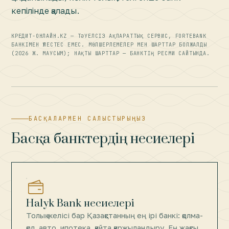
кепілінде қалады.
КРЕДИТ-ОНЛАЙН.KZ — ТӘУЕЛСІЗ АҚПАРАТТЫҚ СЕРВИС, FORTEBANK
БАНКІМЕН ҮЛЕСТЕС ЕМЕС. МӨЛШЕРЛЕМЕЛЕР МЕН ШАРТТАР БОЛЖАЛДЫ
(2026 Ж. МАУСЫМ); НАҚТЫ ШАРТТАР — БАНКТІҢ РЕСМИ САЙТЫНДА.
БАСҚАЛАРМЕН САЛЫСТЫРЫҢЫЗ
Басқа банктердің несиелері
Halyk Bank несиелері
Толық желісі бар Қазақстанның ең ірі банкі: қолма-
қол, авто, ипотека, қайта қаржыландыру. Ең жақсы