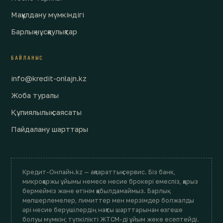
Мақұлдану мүмкіндігі
Барлық нұсқаулықтар
БАЙЛАНЫС
info@kredit-onlajn.kz
Жоба туралы
Құпиялылық саясаты
Пайдалану шарттары
Кредит-Онлайн.kz — ақпараттық сервис. Біз банк,
микроқаржы ұйымы немесе несие брокері емеспіз, қарыз
бермейміз және өтінім қабылдамаймыз. Барлық
мөлшерлемелер, лимиттер мен мерзімдер болжалды
әрі несие берушілердің нақты шарттарынан өзгеше
болуы мүмкін; түпкілікті ЖТСМ-ді ұйым жеке есептейді.