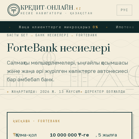
КРЕДИТ-ОНЛАЙН
.KZ
РУС
НЕСИЕ НАВИГАТОРЫ · ҚАЗАҚСТАН
Жаңа клиенттерге микроқарыз
0%
Ипотека · О
БАСТЫ БЕТ
→
БАНК НЕСИЕЛЕРІ
→
FORTEBANK
ForteBank несиелері
Салмақты мөлшерлемелері, ыңғайлы қосымшасы
және жаңа әрі жүрілген көліктерге автонесиесі
бар әмбебап банк.
ЖАҢАРТЫЛДЫ: 2026 Ж. 13 МАУСЫМ
ДЕРЕКТЕР БОЛЖАЛДЫ
ҚЫСҚАША · FORTEBANK
Қолма-қол
10 000 000 ₸-ге
, 5 жылға