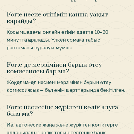
Forte несие өтінімін қанша уақыт
қарайды?
Қосымшадағы онлайн өтінім әдетте 10–20
минутта қаралады. Үлкен сомаға табыс
растамасы сұралуы мүмкін.
Forte-де мерзімінен бұрын өтеу
комиссиясы бар ма?
Жоқ, қолма-қол несиені мерзімінен бұрын өтеу
комиссиясыз — бұл өнім шарттарында бекітілген.
Forte несиесіне жүрілген көлік алуға
бола ма?
Иә, автонесие жаңа және жүрілген көліктерге
қолданылады; көлік толық өтелгенше банк