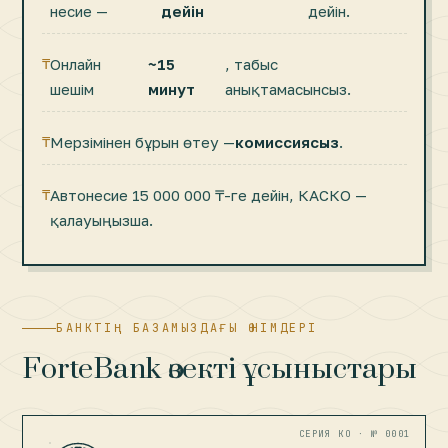
несие —
дейін
дейін.
Онлайн
~15
, табыс
шешім
минут
анықтамасынсыз.
Мерзімінен бұрын өтеу —
комиссиясыз
.
Автонесие 15 000 000 ₸-ге дейін, КАСКО —
қалауыңызша.
БАНКТІҢ БАЗАМЫЗДАҒЫ ӨНІМДЕРІ
ForteBank өзекті ұсыныстары
СЕРИЯ КО · № 0001