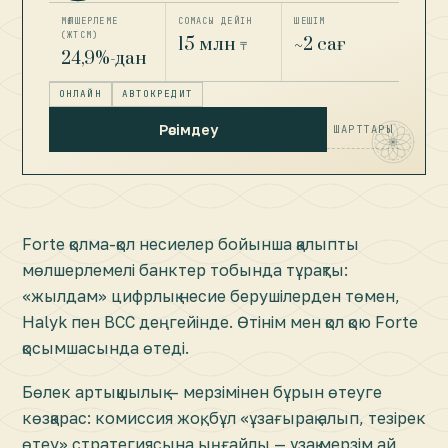
МӨЛШЕРЛЕМЕ
СОМАСЫ ДЕЙІН
ШЕШІМ
(ЖТСМ)
15 млн
~2 сағ
₸
24,9%-дан
ОНЛАЙН
АВТОКРЕДИТ
Рәсімдеу
ШАРТТАРЫ
Forte қолма-қол несиелер бойынша қалыпты
мөлшерлемелі банктер тобында тұрақты:
«жылдам» цифрлық несие берушілерден төмен,
Halyk пен BCC деңгейінде. Өтінім мен қол қою Forte
қосымшасында өтеді.
Бөлек артықшылық — мерзімінен бұрын өтеуге
көзқарас: комиссия жоқ, бұл «ұзағырақ алып, тезірек
өтеу» стратегиясына ыңғайлы — ұзақ мерзім ай