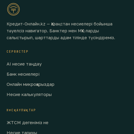
Кредит-Онлайн.kz — Қазақстан несиелері бойынша
тәуелсіз навигатор. Банктер мен МҚҰ-ларды
салыстырып, шарттарды адам тілінде түсіндіреміз.
СЕРВИСТЕР
AI несие таңдау
Банк несиелері
Онлайн микроқарыздар
Несие калькуляторы
НҰСҚАУЛЫҚТАР
ЖТСМ дегеніміз не
Несие тарихы