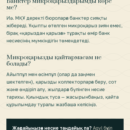
Банктер микроқарыздарымды көре
ме?
Иә. МҚҰ деректі бюроларға банктер сияқты
жібереді. Ұқыпты өтелген микроқарыз зиян емес,
бірақ «қарыздан қарызға» тұрақты өмір банк
несиесінің мүмкіндігін төмендетеді.
Микроқарызды қайтармасам не
болады?
Айыппұл мен өсімпұл (олар да заңмен
шектелген), қарызды коллекторларға беру, сот
және өндіріп алу, жылдарға бүлінген несие
тарихы. Қиындық туса — жасырынбаңыз, қайта
құрылымдау туралы жазбаша келісіңіз.
Жағдайыңызға несие таңдайық па?
Aqyl бүкіл