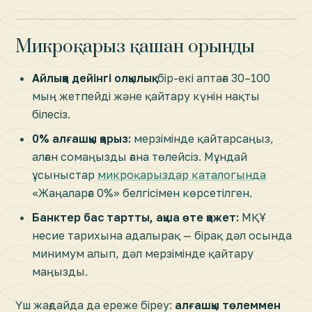
Микроқарыз қашан орынды
Айлыққа дейінгі олқылық:
бір-екі аптаға 30–100
мың жетпейді және қайтару күнін нақты
білесіз.
0% алғашқы қарыз:
мерзімінде қайтарсаңыз,
алған сомаңызды ғана төлейсіз. Мұндай
ұсыныстар
микроқарыздар каталогында
«Жаңаларға 0%» белгісімен көрсетілген.
Банктер бас тартты, ақша өте қажет:
МҚҰ
несие тарихына адалырақ — бірақ дәл осында
минимум алып, дәл мерзімінде қайтару
маңызды.
Үш жағдайда да ереже біреу:
алғашқы төлеммен