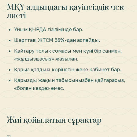
МҚҰ алдындағы қауіпсіздік чек-
листі
Ұйым ҚНРДА тізілімінде бар.
Шарттағы ЖТСМ 56%-дан аспайды.
Қайтару толық сомасы мен күні бір санмен,
«жұлдызшасыз» жазылған.
Қарыз қалдығы көрінетін жеке кабинет бар.
Қарызды жақын табысыңызбен қайтарасыз,
«болған кезде» емес.
Жиі қойылатын сұрақтар