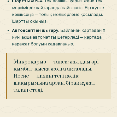
Шартты «0%».
Тек алғашқы қарыз және тек
мерзімінде қайтарғанда пайызсыз. Бір күнге
кешіксеңіз — толық мөлшерлеме қосылады.
Шартты оқыңыз.
Автоесептен шығару.
Байланған картадан Х
күні ақша автоматты шегеріледі — картада
қаражат болуын қадағалаңыз.
Микроқарыз — такси: жылдам әрі
қымбат, қысқа жолға ақталады.
Несие — лизингтегі көлік:
шақырымына арзан, бірақ құжат
талап етеді.