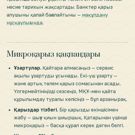
несие тарихын
жақсартады
. Банктер қарыз
алушыны қалай бағалайтыны —
мақұлдану
нұсқаулығында
.
Микроқарыз қақпандары
Ұзартулар.
Қайтара алмасаңыз — сервис
ақылы ұзартуды ұсынады. Екі-үш ұзарту —
және артық төлем қарыз сомасынан асады.
Үлгермейтініңізді сезсеңіз, МҚҰ-мен қайта
құрылымдау туралы келісіңіз — бұл арзанырақ.
Қарыздар тізбегі.
Бір қарызды екіншісімен
жабу — шығу қиын шиыршық. Қатарынан үшінші
микроқарыз — басқа құрал керек деген белгі.