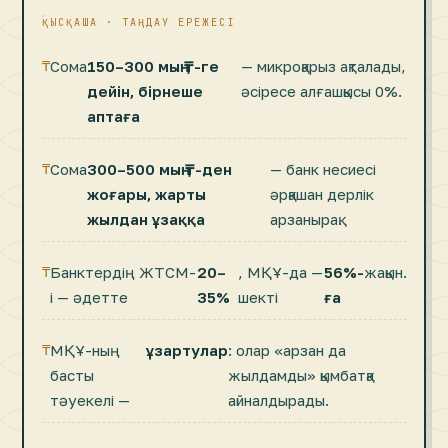
ҚЫСҚАША · ТАҢДАУ ЕРЕЖЕСІ
Сома
150–300 мың ₸-ге
— микроқарыз ақталады,
дейін, бірнеше
әсіресе алғашқысы 0%.
аптаға
Сома
300–500 мың ₸-ден
— банк несиесі
жоғары, жарты
әрқашан дерлік
жылдан ұзаққа
арзанырақ.
Банктердің ЖТСМ-
20–
, МҚҰ-да —
56%-
жақын.
і — әдетте
35%
шекті
ға
МҚҰ-ның
ұзартулар
: олар «арзан да
басты
жылдамды» қымбатқа
тәуекелі —
айналдырады.