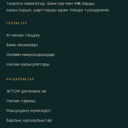
тәуелсіз навигатор. Банктер мен МҚҰ-ларды
салыстырып, шарттарды адам тілінде түсіндіреміз.
СЕРВИСТЕР
AI несие таңдау
Банк несиелері
Онлайн микроқарыздар
Несие калькуляторы
НҰСҚАУЛЫҚТАР
ЖТСМ дегеніміз не
Несие тарихы
Мақұлдану мүмкіндігі
Барлық нұсқаулықтар