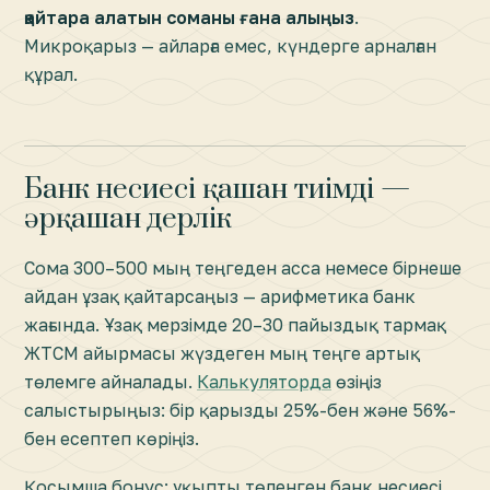
қайтара алатын соманы ғана алыңыз
.
Микроқарыз — айларға емес, күндерге арналған
құрал.
Банк несиесі қашан тиімді —
әрқашан дерлік
Сома 300–500 мың теңгеден асса немесе бірнеше
айдан ұзақ қайтарсаңыз — арифметика банк
жағында. Ұзақ мерзімде 20–30 пайыздық тармақ
ЖТСМ айырмасы жүздеген мың теңге артық
төлемге айналады.
Калькуляторда
өзіңіз
салыстырыңыз: бір қарызды 25%-бен және 56%-
бен есептеп көріңіз.
Қосымша бонус: ұқыпты төленген банк несиесі