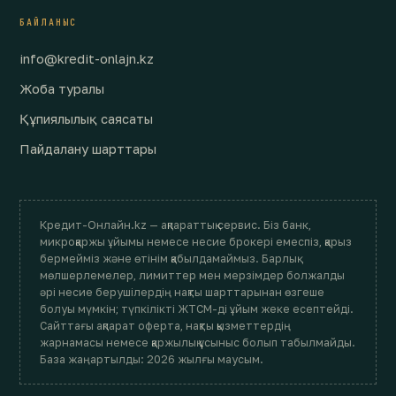
БАЙЛАНЫС
info@kredit-onlajn.kz
Жоба туралы
Құпиялылық саясаты
Пайдалану шарттары
Кредит-Онлайн.kz — ақпараттық сервис. Біз банк,
микроқаржы ұйымы немесе несие брокері емеспіз, қарыз
бермейміз және өтінім қабылдамаймыз. Барлық
мөлшерлемелер, лимиттер мен мерзімдер болжалды
әрі несие берушілердің нақты шарттарынан өзгеше
болуы мүмкін; түпкілікті ЖТСМ-ді ұйым жеке есептейді.
Сайттағы ақпарат оферта, нақты қызметтердің
жарнамасы немесе қаржылық ұсыныс болып табылмайды.
База жаңартылды: 2026 жылғы маусым.