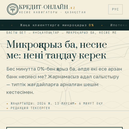
КРЕДИТ-ОНЛАЙН
.KZ
РУС
НЕСИЕ НАВИГАТОРЫ · ҚАЗАҚСТАН
Жаңа клиенттерге микроқарыз
0%
Ипотека · 
БАСТЫ БЕТ
→
НҰСҚАУЛЫҚТАР
→
МИКРОҚАРЫЗ БА, НЕСИЕ МЕ
Микроқарыз ба, несие
ме: нені таңдау керек
Бес минутта 0%-бен қарыз ба, әлде екі есе арзан
банк несиесі ме? Жарнамасыз адал салыстыру
— типтік жағдайларға арналған шешім
кестесімен.
ЖАҢАРТЫЛДЫ: 2026 Ж. 13 МАУСЫМ
6 МИНУТ ОҚУ
РЕДАКЦИЯ ТЕКСЕРГЕН