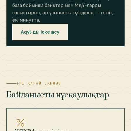
база бойынша банктер мен МҚҰ-ларды
салыстырып, әр ұсынысты түсіндіреді — тегін,
екі минутта.
Aqyl-ды іске қосу
ӘРІ ҚАРАЙ ОҚЫҢЫЗ
Байланысты нұсқаулықтар