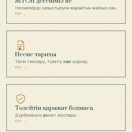
ЖТСМ дегеніміз не
Несиелерді салыстыруға жарайтын жалғыз сан.
ОҚУ →
Несие тарихы
Тегін тексеру, түзету және қорғау.
ОҚУ →
Төлейтін қаражат болмаса
Дүрбелеңсіз әрекет жоспары.
ОҚУ →