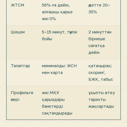
ЖТСМ
56%-ға дейін,
әдетте 20–
алғашқы қарыз
35%
жиі 0%
Шешім
5–15 минут, тәулік
2 минуттан
бойы
бірнеше
сағатқа
дейін
Талаптар
минималды: ЖСН
қатаңырақ:
мен карта
скоринг,
БЖК, табыс
Профильге
жиі МҚҰ
ұқыпты өтеу
әсері
қарыздары
тарихты
банктерді
жақсартады
сақтандырады