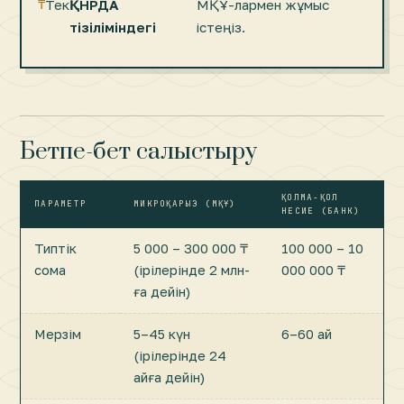
Тек
ҚНРДА
МҚҰ-лармен жұмыс
тізіліміндегі
істеңіз.
Бетпе-бет салыстыру
ҚОЛМА-ҚОЛ
ПАРАМЕТР
МИКРОҚАРЫЗ (МҚҰ)
НЕСИЕ (БАНК)
Типтік
5 000 – 300 000 ₸
100 000 – 10
сома
(ірілерінде 2 млн-
000 000 ₸
ға дейін)
Мерзім
5–45 күн
6–60 ай
(ірілерінде 24
айға дейін)