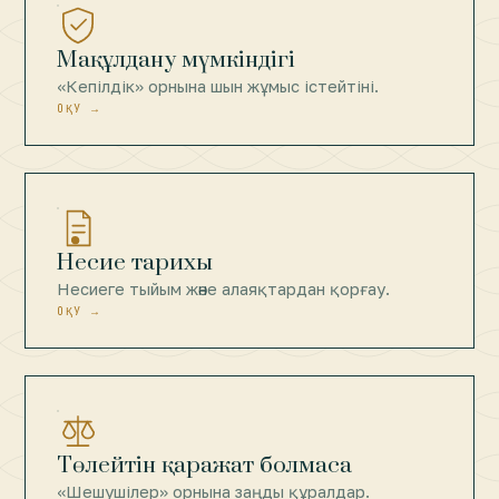
Мақұлдану мүмкіндігі
«Кепілдік» орнына шын жұмыс істейтіні.
ОҚУ →
Несие тарихы
Несиеге тыйым және алаяқтардан қорғау.
ОҚУ →
Төлейтін қаражат болмаса
«Шешушілер» орнына заңды құралдар.