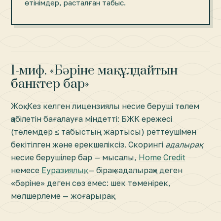
өтінімдер, расталған табыс.
1-миф. «Бәріне мақұлдайтын
банктер бар»
Жоқ. Кез келген лицензиялы несие беруші төлем
қабілетін бағалауға міндетті: БЖК ережесі
(төлемдер ≤ табыстың жартысы) реттеушімен
бекітілген және ерекшеліксіз. Скорингі
адалырақ
несие берушілер бар — мысалы,
Home Credit
немесе
Еуразиялық
, — бірақ «адалырақ» деген
«бәріне» деген сөз емес: шек төменірек,
мөлшерлеме — жоғарырақ.