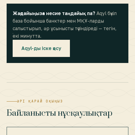
Жағдайыңызға несие таңдайық па?
Aqyl бүкіл
база бойынша банктер мен МҚҰ-ларды
салыстырып, әр ұсынысты түсіндіреді — тегін,
екі минутта.
Aqyl-ды іске қосу
ӘРІ ҚАРАЙ ОҚЫҢЫЗ
Байланысты нұсқаулықтар