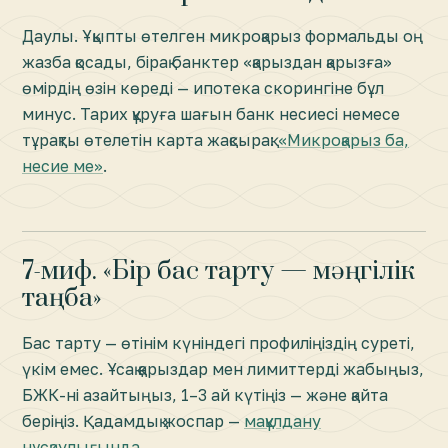
Даулы. Ұқыпты өтелген микроқарыз формальды оң
жазба қосады, бірақ банктер «қарыздан қарызға»
өмірдің өзін көреді — ипотека скорингіне бұл
минус. Тарих құруға шағын банк несиесі немесе
тұрақты өтелетін карта жақсырақ:
«Микроқарыз ба,
несие ме»
.
7-миф. «Бір бас тарту — мәңгілік
таңба»
Бас тарту — өтінім күніндегі профиліңіздің суреті,
үкім емес. Ұсақ қарыздар мен лимиттерді жабыңыз,
БЖК-ні азайтыңыз, 1–3 ай күтіңіз — және қайта
беріңіз. Қадамдық жоспар —
мақұлдану
нұсқаулығында
.