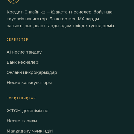
Кредит-Онлайн.kz — Қазақстан несиелері бойынша
тәуелсіз навигатор. Банктер мен МҚҰ-ларды
салыстырып, шарттарды адам тілінде түсіндіреміз.
СЕРВИСТЕР
AI несие таңдау
Банк несиелері
Онлайн микроқарыздар
Несие калькуляторы
НҰСҚАУЛЫҚТАР
ЖТСМ дегеніміз не
Несие тарихы
Мақұлдану мүмкіндігі