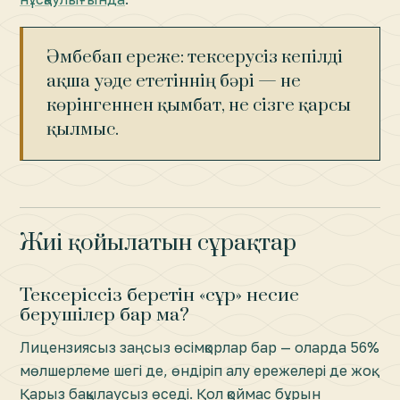
Әмбебап ереже: тексерусіз кепілді
ақша уәде ететіннің бәрі — не
көрінгеннен қымбат, не сізге қарсы
қылмыс.
Жиі қойылатын сұрақтар
Тексеріссіз беретін «сұр» несие
берушілер бар ма?
Лицензиясыз заңсыз өсімқорлар бар — оларда 56%
мөлшерлеме шегі де, өндіріп алу ережелері де жоқ.
Қарыз бақылаусыз өседі. Қол қоймас бұрын