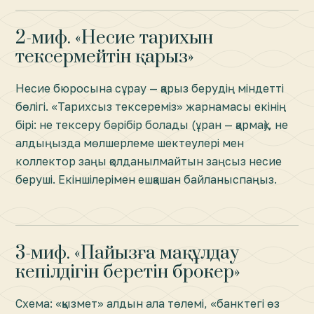
2-миф. «Несие тарихын
тексермейтін қарыз»
Несие бюросына сұрау — қарыз берудің міндетті
бөлігі. «Тарихсыз тексереміз» жарнамасы екінің
бірі: не тексеру бәрібір болады (ұран — қармақ), не
алдыңызда мөлшерлеме шектеулері мен
коллектор заңы қолданылмайтын заңсыз несие
беруші. Екіншілерімен ешқашан байланыспаңыз.
3-миф. «Пайызға мақұлдау
кепілдігін беретін брокер»
Схема: «қызмет» алдын ала төлемі, «банктегі өз