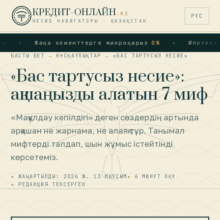
КРЕДИТ-ОНЛАЙН
.KZ
РУС
НЕСИЕ НАВИГАТОРЫ · ҚАЗАҚСТАН
Жаңа клиенттерге микроқарыз
0%
Ипотека · 
БАСТЫ БЕТ
→
НҰСҚАУЛЫҚТАР
→
«БАС ТАРТУСЫЗ НЕСИЕ»
«Бас тартусыз несие»:
ақшаңызды алатын 7 миф
«Мақұлдау кепілдігі» деген сөздердің артында
әрқашан не жарнама, не алаяқ тұр. Танымал
мифтерді талдап, шын жұмыс істейтінді
көрсетеміз.
ЖАҢАРТЫЛДЫ: 2026 Ж. 13 МАУСЫМ
6 МИНУТ ОҚУ
РЕДАКЦИЯ ТЕКСЕРГЕН