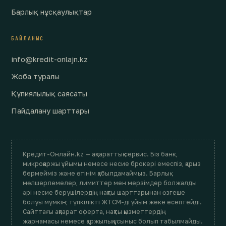
Барлық нұсқаулықтар
БАЙЛАНЫС
info@kredit-onlajn.kz
Жоба туралы
Құпиялылық саясаты
Пайдалану шарттары
Кредит-Онлайн.kz — ақпараттық сервис. Біз банк,
микроқаржы ұйымы немесе несие брокері емеспіз, қарыз
бермейміз және өтінім қабылдамаймыз. Барлық
мөлшерлемелер, лимиттер мен мерзімдер болжалды
әрі несие берушілердің нақты шарттарынан өзгеше
болуы мүмкін; түпкілікті ЖТСМ-ді ұйым жеке есептейді.
Сайттағы ақпарат оферта, нақты қызметтердің
жарнамасы немесе қаржылық ұсыныс болып табылмайды.