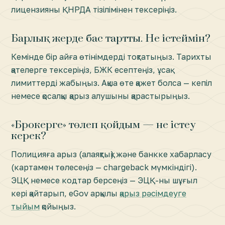
лицензияны ҚНРДА тізілімінен тексеріңіз.
Барлық жерде бас тартты. Не істеймін?
Кемінде бір айға өтінімдерді тоқтатыңыз. Тарихты
қателерге тексеріңіз, БЖК есептеңіз, ұсақ
лимиттерді жабыңыз. Ақша өте қажет болса — кепіл
немесе қосалқы қарыз алушыны қарастырыңыз.
«Брокерге» төлеп қойдым — не істеу
керек?
Полицияға арыз (алаяқтық) және банкке хабарласу
(картамен төлесеңіз — chargeback мүмкіндігі).
ЭЦҚ немесе кодтар берсеңіз — ЭЦҚ-ны шұғыл
кері қайтарып, eGov арқылы
қарыз рәсімдеуге
тыйым
қойыңыз.