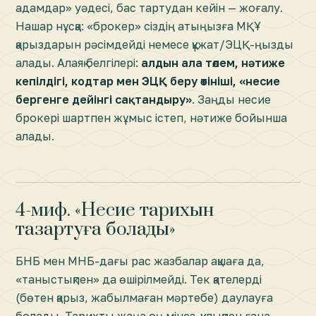
адамдар» уәдесі, бас тартудан кейін — жоғалу.
Нашар нұсқа: «брокер» сіздің атыңызға МҚҰ
қарыздарын рәсімдейді немесе құжат/ЭЦҚ-ңызды
алады. Алаяқ белгілері:
алдын ала төлем, нәтиже
кепілдігі, кодтар мен ЭЦҚ беру өтініші, «несие
бергенге дейінгі сақтандыру»
. Заңды несие
брокері шартпен жұмыс істеп, нәтиже бойынша
алады.
4-миф. «Несие тарихын
тазартуға болады»
БНБ мен МНБ-дағы рас жазбалар ақшаға да,
«таныстықпен» да өшірілмейді. Тек қателерді
(бөтен қарыз, жабылмаған мәртебе) даулауға