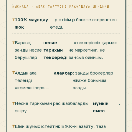
ҚЫСҚАША · «БАС ТАРТУСЫЗ МАҚҰЛДАУ» ШЫНДЫҒЫ
100% мақұлдау
— әр өтінім әр банкте скорингтен
жоқ
өтеді.
Барлық
несие
— «тексеріссіз қарыз»
заңды несие
тарихын
не маркетинг, не
берушілер
тексереді
заңсыз ойыншы.
Алдын ала
алаяқтар
: заңды брокерлер
төлемді
нәтиже бойынша
«көмекшілер» —
алады.
Несие тарихынан рас жазбаларды
мүмкін
.
өшіру
емес
Шын жұмыс істейтіні: БЖК-ні азайту, таза