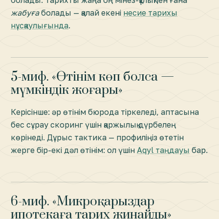
болады. Тарихты жаңа оң мінез-құлықпен ғана
жабуға
болады — қалай екені
несие тарихы
нұсқаулығында
.
5-миф. «Өтінім көп болса —
мүмкіндік жоғары»
Керісінше: әр өтінім бюрода тіркеледі, аптасына
бес сұрау скоринг үшін қаржылық дүрбелең
көрінеді. Дұрыс тактика — профиліңіз өтетін
жерге бір-екі дәл өтінім: ол үшін
Aqyl таңдауы
бар.
6-миф. «Микроқарыздар
ипотекаға тарих жинайды»